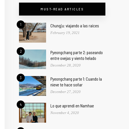
MUST-READ ARTICLES
1
Chungju: viajando a las raíces
February 19, 2021
2
Pyeongchang parte 2: paseando
entre ovejas y viento helado
December 28, 2020
3
Pyeongchang parte 1: Cuando la
nieve te hace soñar
December 27, 2020
4
Lo que aprendí en Namhae
November 4, 2020