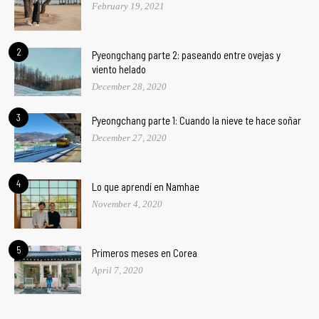
February 19, 2021
2
Pyeongchang parte 2: paseando entre ovejas y
viento helado
December 28, 2020
3
Pyeongchang parte 1: Cuando la nieve te hace soñar
December 27, 2020
4
Lo que aprendí en Namhae
November 4, 2020
5
Primeros meses en Corea
April 7, 2020