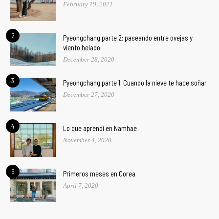
February 19, 2021
2
Pyeongchang parte 2: paseando entre ovejas y
viento helado
December 28, 2020
3
Pyeongchang parte 1: Cuando la nieve te hace soñar
December 27, 2020
4
Lo que aprendí en Namhae
November 4, 2020
5
Primeros meses en Corea
April 7, 2020