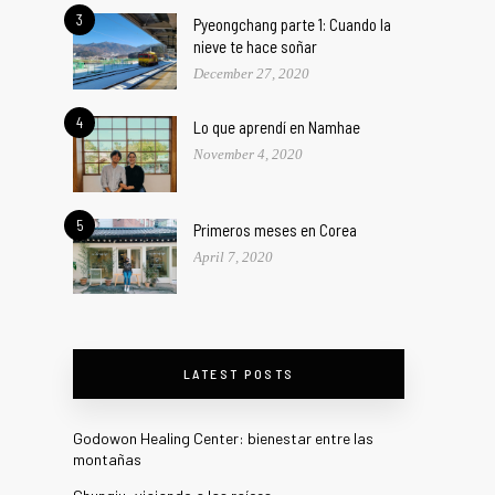
3
Pyeongchang parte 1: Cuando la
nieve te hace soñar
December 27, 2020
4
Lo que aprendí en Namhae
November 4, 2020
5
Primeros meses en Corea
April 7, 2020
LATEST POSTS
Godowon Healing Center: bienestar entre las
montañas