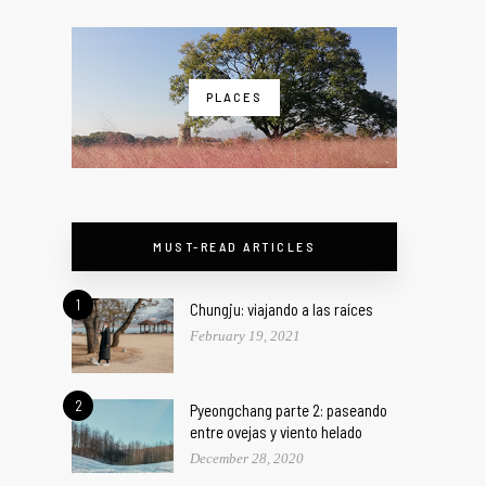
PLACES
MUST-READ ARTICLES
1
Chungju: viajando a las raíces
February 19, 2021
2
Pyeongchang parte 2: paseando
entre ovejas y viento helado
December 28, 2020