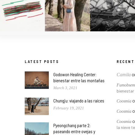
LATEST POSTS
RECENT
o
Godowon Healing Center:
Camila
bienestar entre las montañas
Fumobsem
March 3, 2021
bienestar
o
Chungju: viajando a las raíces
Coosmia
February 19, 2021
o
Coosmia
o
Coosmia
Pyeongchang parte 2:
la nieve t
paseando entre ovejas y